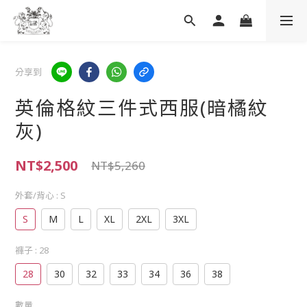
分享到
英倫格紋三件式西服(暗橘紋
灰)
NT$2,500
NT$5,260
外套/背心
: S
S
M
L
XL
2XL
3XL
褲子
: 28
28
30
32
33
34
36
38
數量