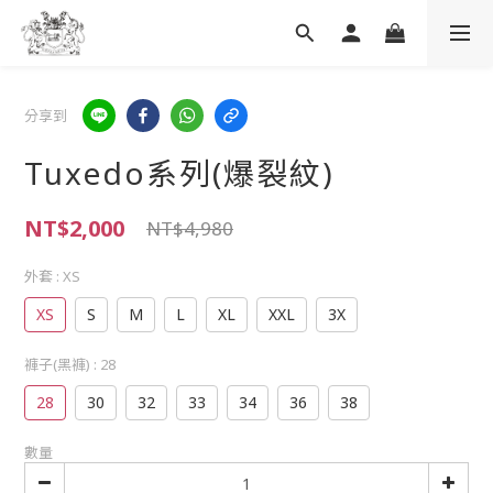
分享到
Tuxedo系列(爆裂紋)
NT$2,000
NT$4,980
外套
: XS
XS
S
M
L
XL
XXL
3X
褲子(黑褲)
: 28
28
30
32
33
34
36
38
數量