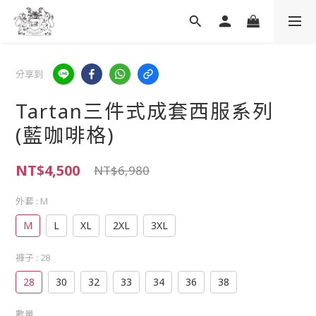
分享到
Tartan三件式成套西服系列
(藍咖啡格)
NT$4,500
NT$6,980
外套
: M
M
L
XL
2XL
3XL
褲子
: 28
28
30
32
33
34
36
38
數量