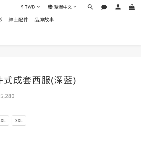
$
TWD
繁體中文
衫
紳士配件
品牌故事
立即購買
三件式成套西服(深藍)
5,280
2XL
3XL