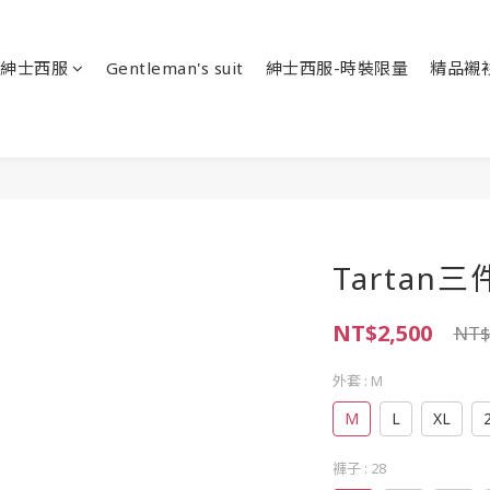
紳士西服
Gentleman's suit
紳士西服-時裝限量
精品襯
Tartan
NT$2,500
NT$
外套
: M
M
L
XL
褲子
: 28