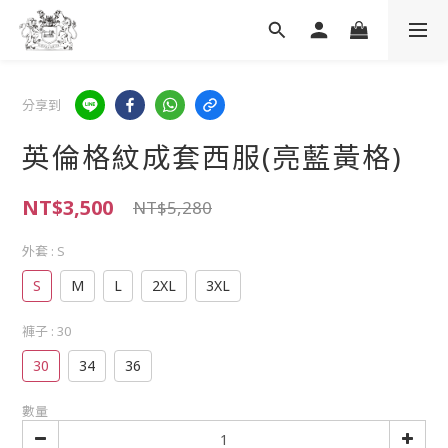
分享到
英倫格紋成套西服(亮藍黃格)
NT$3,500
NT$5,280
外套
: S
S
M
L
2XL
3XL
褲子
: 30
30
34
36
數量