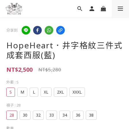
分享到
HopeHeart．井字格紋三件式
成套西服(藍)
NT$2,500
NT$5,280
外套
: S
S
M
L
XL
2XL
XXXL
褲子
: 28
28
30
32
33
34
36
38
數量