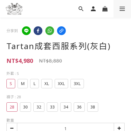
分享到
Tartan成套西服系列(灰白)
NT$4,980
NT$8,880
外套
: S
S
M
L
XL
XXL
3XL
褲子
: 28
28
30
32
33
34
36
38
數量