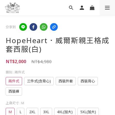
分享到
HopeHeart．威爾斯親王格成
套西服(白)
NT$2,000
NT$4,980
類別
: 兩件式
兩件式
三件式(含背心)
西裝外套
西裝背心
西裝褲
上身尺寸
: M
M
L
2XL
3XL
4XL(加大)
5XL(加大)