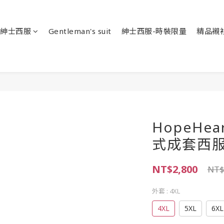
紳士西服
Gentleman's suit
紳士西服-時裝限量
精品襯
HopeHe
式成套西服
NT$2,800
NT$
外套
: 4XL
4XL
5XL
6XL