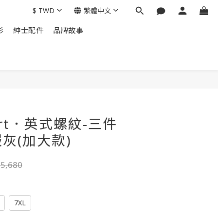
$
TWD
繁體中文
衫
紳士配件
品牌故事
立即購買
art．英式螺紋-三件
灰(加大款)
5,680
7XL