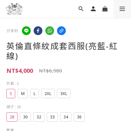
分享到
英倫直條紋成套西服(亮藍-紅
線)
NT$4,000
NT$6,980
外套
: S
S
M
L
2XL
3XL
褲子
: 28
28
30
32
33
34
36
數量