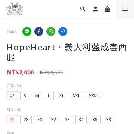
分享到
HopeHeart．義大利藍成套西
服
NT$2,000
NT$4,980
外套
: XS
XS
S
M
L
XL
XXL
XXXL
褲子
: 26
26
28
30
32
33
34
36
38
數量