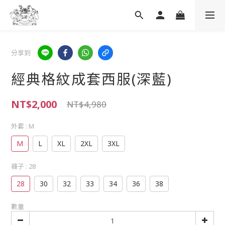
分享到
經典格紋成套西服(深藍)
NT$2,000
NT$4,980
外套
: M
M
L
XL
2XL
3XL
褲子
: 28
28
30
32
33
34
36
38
數量