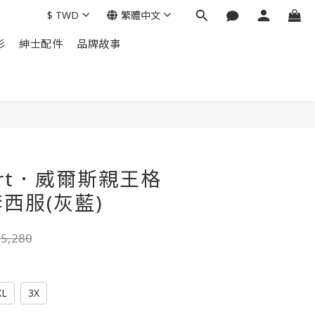
$
TWD
繁體中文
衫
紳士配件
品牌故事
立即購買
art．威爾斯親王格
西服(灰藍)
5,280
XL
3X