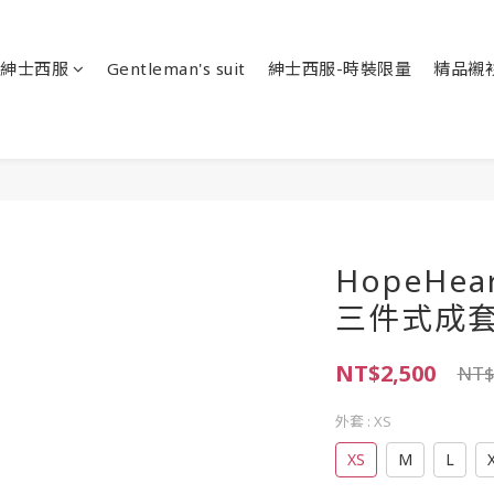
紳士西服
Gentleman's suit
紳士西服-時裝限量
精品襯
HopeHe
三件式成套
NT$2,500
NT$
外套
: XS
XS
M
L