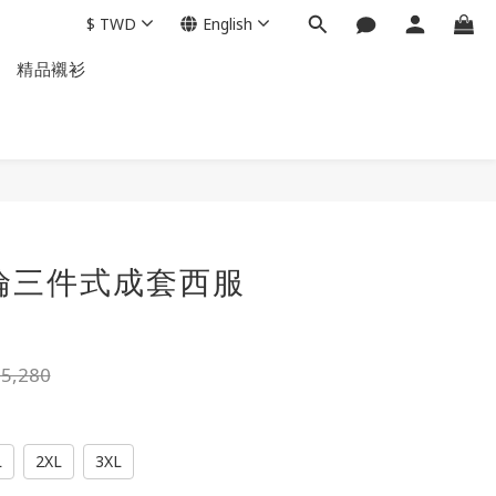
$
TWD
English
精品襯衫
BUY NOW
n英倫三件式成套西服
5,280
L
2XL
3XL