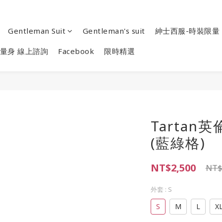
Gentleman Suit
Gentleman's suit
紳士西服-時裝限量
量身 線上諮詢
Facebook
限時精選
Tarta
(藍綠格)
NT$2,500
NT$
外套
: S
S
M
L
X