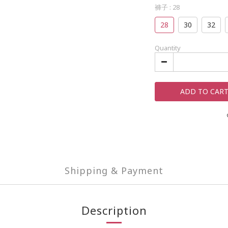
褲子
: 28
28
30
32
Quantity
ADD TO CAR
Shipping & Payment
Description