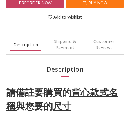
PREORDER NOW
BUY NOW
Add to Wishlist
Shipping &
Customer
Description
Payment
Reviews
Description
請備註要購買的
背心款式名
稱
與您要的
尺寸