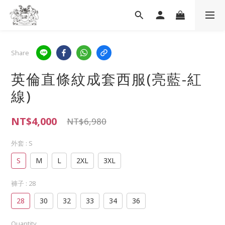
Share
英倫直條紋成套西服(亮藍-紅
線)
NT$4,000
NT$6,980
外套
: S
S
M
L
2XL
3XL
褲子
: 28
28
30
32
33
34
36
Quantity