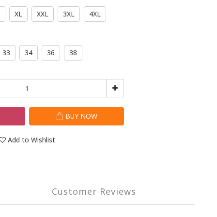
XL
XXL
3XL
4XL
33
34
36
38
T
BUY NOW
Add to Wishlist
Customer Reviews