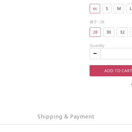
xs
S
M
L
褲子
: 28
28
30
32
Quantity
ADD TO CAR
Shipping & Payment