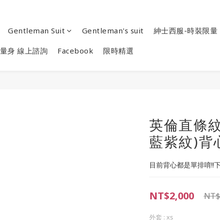
Gentleman Suit
Gentleman's suit
紳士西服-時裝限量
量身 線上諮詢
Facebook
限時精選
英倫直條紋
藍紫紋)背
目前背心都是單排唷!!
NT$2,000
NT$
外套
: xs