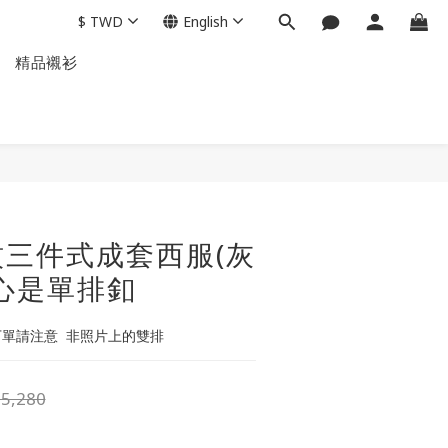
$
TWD
English
精品襯衫
BUY NOW
三件式成套西服(灰
心是單排釦
下單請注意  非照片上的雙排
5,280