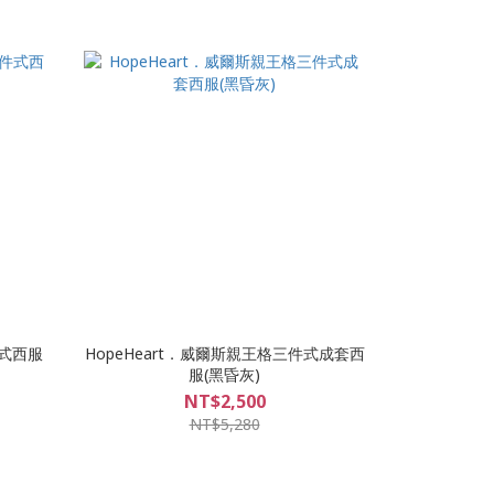
件式西服
HopeHeart．威爾斯親王格三件式成套西
服(黑昏灰)
NT$2,500
NT$5,280