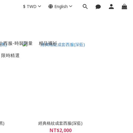
$
TWD
English
士西服-時裝限量
精品襯衫
限時精選
黑)
經典格紋成套西服(深藍)
NT$2,000