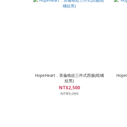
HopeHeart．英倫格紋三件式西服(暗橘
Hop
紋黑)
NT$2,500
NT$5,260