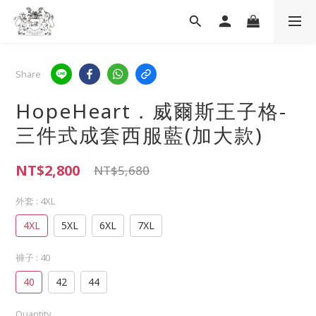
Share
HopeHeart．威爾斯王子格-
三件式成套西服藍(加大款)
NT$2,800
NT$5,680
外套
: 4XL
4XL
5XL
6XL
7XL
褲子
: 40
40
42
44
Quantity